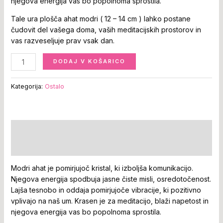
njegova energija vas bo popolnoma sprostila.
Tale ura plošča ahat modri ( 12 – 14 cm ) lahko postane
čudovit del vašega doma, vaših meditacijskih prostorov in
vas razveseljuje prav vsak dan.
DODAJ V KOŠARICO
Kategorija:
Ostalo
Opis
Mnenja (0)
Modri ahat je pomirjujoč kristal, ki izboljša komunikacijo.
Njegova energija spodbuja jasne čiste misli, osredotočenost.
Lajša tesnobo in oddaja pomirjujoče vibracije, ki pozitivno
vplivajo na naš um. Krasen je za meditacijo, blaži napetost in
njegova energija vas bo popolnoma sprostila.