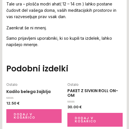
Tale ura – plošča modri ahat( 12 – 14 cm ) lahko postane
čudovit del vašega doma, vaših meditacijskih prostorov in
vas razveseljuje prav vsak dan.
Zaenkrat še ni mnenj.
Samo prijavljeni uporabniki, ki so kupili ta izdelek, lahko
napišejo mnenje.
Podobni izdelki
Ostalo
Ostalo
PAKET Z SIVKIN ROLL ON-
Kadilo belega žajblja
OM
Ocenjeno
12.50
€
0
Ocenjeno
30.00
€
od
0
5
od
DODAJ V
5
KOŠARICO
DODAJ V
KOŠARICO