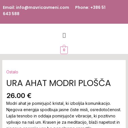
Email: info@mavricavmeni.com Phone: +386 51
643 588
0
Ostalo
URA AHAT MODRI PLOŠČA
26.00
€
Modri ahat je pomirjujoč kristal, ki izboljša komunikacijo.
Njegova energija spodbuja jasne čiste misli, osredotočenost.
Lajša tesnobo in oddaja pomirjujoče vibracije, ki pozitivno
vplivajo na naš um. Krasen je za meditacijo, blaži napetost in