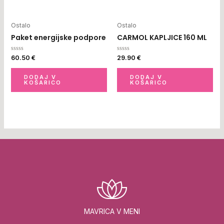
Ostalo
Ostalo
Paket energijske podpore
CARMOL KAPLJICE 160 ML
Ocenjeno
Ocenjeno
60.50
€
29.90
€
0
0
od
od
5
5
DODAJ V
DODAJ V
KOŠARICO
KOŠARICO
MAVRICA V MENI