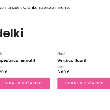
pili ta izdelek, lahko napišejo mnenje.
elki
kit
Nakit
apestnica hematit
Verižica fluorit
enjeno
Ocenjeno
.20
€
8.60
€
0
od
5
DODAJ V KOŠARICO
DODAJ V KOŠARICO