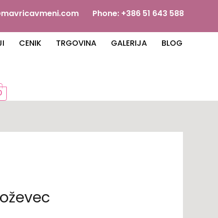
o@mavricavmeni.com Phone: +386 51 643 588
I
CENIK
TRGOVINA
GALERIJA
BLOG
0
roževec