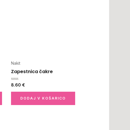
Nakit
Zapestnica čakre
Ocenjeno
8.60
€
0
od
5
DODAJ V KOŠARICO