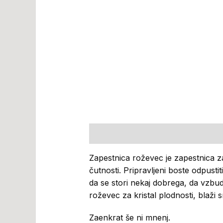
Opis
Mnenja (0)
Zapestnica roževec je zapestnica za
čutnosti. Pripravljeni boste odpustit
da se stori nekaj dobrega, da vzbud
roževec za kristal plodnosti, blaži 
Zaenkrat še ni mnenj.