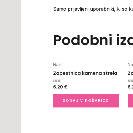
Samo prijavljeni uporabniki, ki so ku
Podobni izd
Nakit
Na
Zapestnica kamena strela
Z
Ocenjeno
Oc
6.20
€
6
0
0
od
od
5
5
DODAJ V KOŠARICO