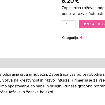
6.20
€
Zapestnica roževec odpi
podpira razvoj čutnosti.
DODAJ V K
Kategorija:
Nakit
 odpiranje srca in ljubezni. Zapestnica vas bo osvobodila s
i, vpliva na kreativnost in razvoj intuicije. Primerna je za 
imo spoštovanje do sebe in drugih. Prinaša globoko notranje
srčne težave in ženske bolezni.