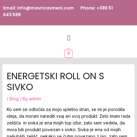
Email: info@mavricavmeni.com Phone: +386 51
643 588
0
ENERGETSKI ROLL ON S
SIVKO
/
Blog
/ By
admin
Ko sem se odločila za mojo spletno stran, se mi je porodila
ideja, da moram narediti vsaj en svoj produkt. Zelo imam rada
zelišča in sivka je ena mojih top izbir, zato sem vedela, da
mora biti produkt povezan s sivko. Sivka je ena od mojih
najljubših zelišč, nekako se čutim povezano z njo, zato sem