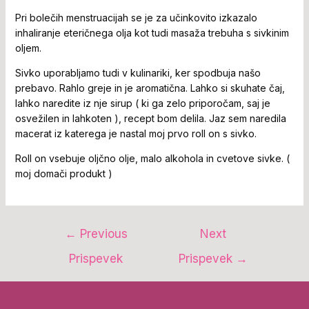
Pri bolečih menstruacijah se je za učinkovito izkazalo
inhaliranje eteričnega olja kot tudi masaža trebuha s sivkinim
oljem.
Sivko uporabljamo tudi v kulinariki, ker spodbuja našo
prebavo. Rahlo greje in je aromatična. Lahko si skuhate čaj,
lahko naredite iz nje sirup ( ki ga zelo priporočam, saj je
osvežilen in lahkoten ), recept bom delila. Jaz sem naredila
macerat iz katerega je nastal moj prvo roll on s sivko.
Roll on vsebuje oljčno olje, malo alkohola in cvetove sivke. (
moj domači produkt )
←
Previous
Next
Prispevek
Prispevek
→