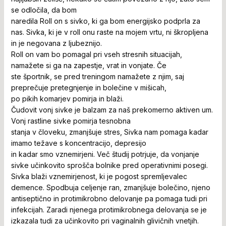
se odločila, da bom
naredila Roll on s sivko, ki ga bom energijsko podprla za
nas. Sivka, ki je v roll onu raste na mojem vrtu, ni škropljena
in je negovana z ljubeznijo.
Roll on vam bo pomagal pri vseh stresnih situacijah,
namažete si ga na zapestje, vrat in vonjate. Če
ste športnik, se pred treningom namažete z njim, saj
preprečuje pretegnjenje in bolečine v mišicah,
po pikih komarjev pomirja in blaži.
Čudovit vonj sivke je balzam za naš prekomerno aktiven um.
Vonj rastline sivke pomirja tesnobna
stanja v človeku, zmanjšuje stres, Sivka nam pomaga kadar
imamo težave s koncentracijo, depresijo
in kadar smo vznemirjeni. Več študij potrjuje, da vonjanje
sivke učinkovito sprošča bolnike pred operativnimi posegi.
Sivka blaži vznemirjenost, ki je pogost spremljevalec
demence. Spodbuja celjenje ran, zmanjšuje bolečino, njeno
antiseptično in protimikrobno delovanje pa pomaga tudi pri
infekcijah. Zaradi njenega protimikrobnega delovanja se je
izkazala tudi za učinkovito pri vaginalnih glivičnih vnetjih.